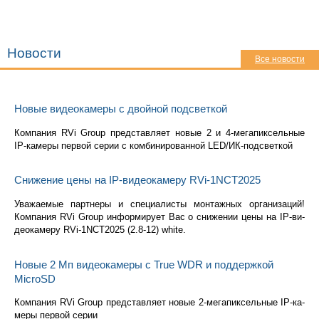
Новости
Все новости
Новые видеокамеры с двойной подсветкой
Ком­па­ния RVi Group пред­став­ля­ет новые 2 и 4-ме­га­пик­сель­ные
IP-ка­ме­ры пер­вой серии с ком­би­ни­ро­ван­ной LED/ИК-под­свет­кой
Снижение цены на IP-видеокамеру RVi-1NCT2025
Ува­жа­е­мые парт­не­ры и спе­ци­а­ли­сты мон­таж­ных ор­га­ни­за­ций!
Ком­па­ния RVi Group ин­фор­ми­ру­ет Вас о сни­же­нии цены на IP-ви­
део­ка­ме­ру RVi-1NCT2025 (2.8-12) white.
Новые 2 Мп видеокамеры с True WDR и поддержкой
MicroSD
Ком­па­ния RVi Group пред­став­ля­ет новые 2-ме­га­пик­сель­ные IP-ка­
ме­ры пер­вой серии