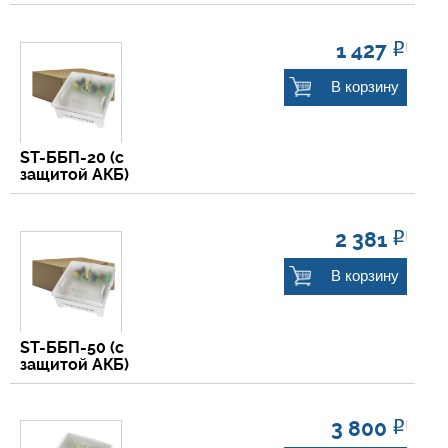
О компании
1 427
Р
Прайс-листы
В корзину
Бренды
ST-ББП-20 (с
защитой АКБ)
Услуги
Новости
2 381
Р
Контакты
В корзину
ST-ББП-50 (с
защитой АКБ)
3 800
Р