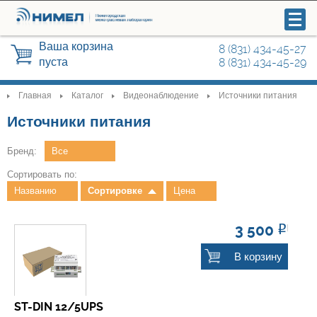
Ваша корзина
8 (831) 434-45-27
пуста
8 (831) 434-45-29
Главная
Каталог
Видеонаблюдение
Источники питания
>
>
>
>
Источники питания
Видеонаблюдение
Бренд:
Системы управления и контроля
Сортировать по:
доступа
Названию
Сортировке
Цена
Охранные сигнализации
3 500
Р
В корзину
Радиосвязь
Автоматика для ворот, шлагбаумы
ST-DIN 12/5UPS