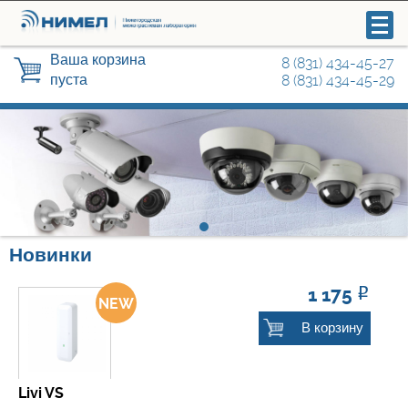
Ваша корзина
8 (831) 434-45-27
пуста
8 (831) 434-45-29
Видеонаблюдение
Системы управления и контроля
доступа
Новинки
Охранные сигнализации
1 175
Р
В корзину
Радиосвязь
Автоматика для ворот, шлагбаумы
Livi VS