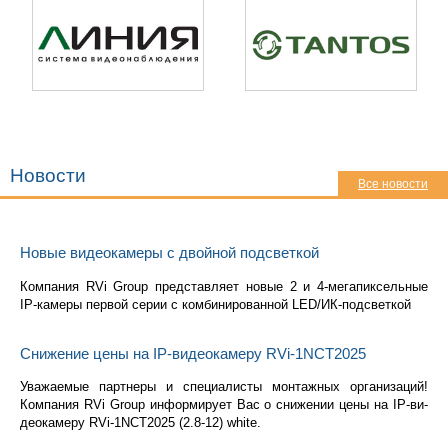
Новости
Все новости
Новые видеокамеры с двойной подсветкой
Ком­па­ния RVi Group пред­став­ля­ет новые 2 и 4-ме­га­пик­сель­ные
IP-ка­ме­ры пер­вой серии с ком­би­ни­ро­ван­ной LED/ИК-под­свет­кой
Снижение цены на IP-видеокамеру RVi-1NCT2025
Ува­жа­е­мые парт­не­ры и спе­ци­а­ли­сты мон­таж­ных ор­га­ни­за­ций!
Ком­па­ния RVi Group ин­фор­ми­ру­ет Вас о сни­же­нии цены на IP-ви­
део­ка­ме­ру RVi-1NCT2025 (2.8-12) white.