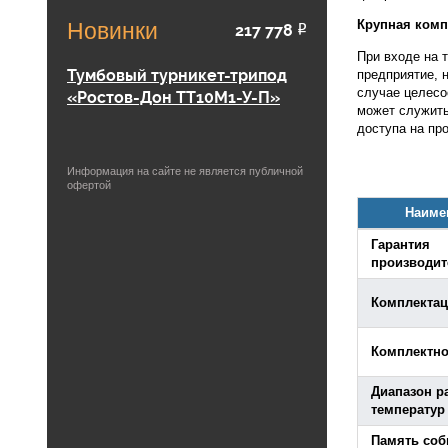
Крупная ком
Новинки
217 778
Р
При входе на 
Тумбовый турникет-трипод
предприятие, 
случае целесо
«Ростов-Дон ТТ10М1-У-П»
может служить
доступа на пр
Информация на сайте не является публичной
офертой
Наиме
Гарантия
производит
Комплекта
Комплектно
Диапазон р
температур
Память со