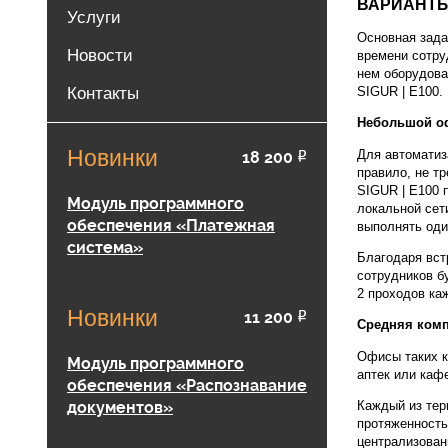
ВАРИАНТЫ
Услуги
Основная зада
Новости
времени сотру
нем оборудова
Контакты
SIGUR | E100.
Небольшой о
Новинки
Для автоматиз
18 200
Р
правило, не т
SIGUR | E100 
Модуль программного
локальной сет
обеспечения «Платежная
выполнять оди
система»
Благодаря вст
сотрудников б
2 проходов ка
Новинки
11 200
Р
Средняя комп
Офисы таких к
Модуль программного
аптек или каф
обеспечения «Распознавание
документов»
Каждый из тер
протяженность
централизован