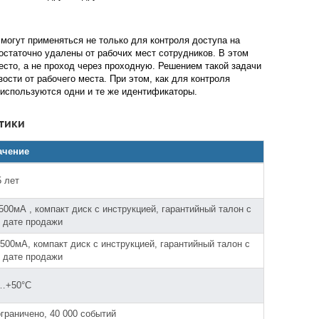
могут применяться не только для контроля доступа на
достаточно удалены от рабочих мест сотрудников. В этом
есто, а не проход через проходную. Решением такой задачи
ости от рабочего места. При этом, как для контроля
е используются одни и те же идентификаторы.
тики
ачение
5 лет
500мА , компакт диск с инструкцией, гарантийный талон с
о дате продажи
 500мА, компакт диск с инструкцией, гарантийный талон с
о дате продажи
…+50°С
граничено, 40 000 событий