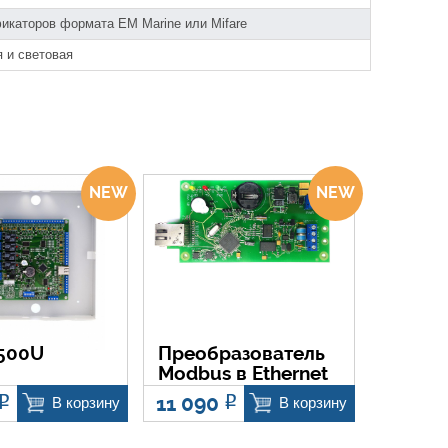
икаторов формата EM Marine или Mifare
я и световая
E500U
Преобразователь
Modbus в Ethernet
11 090
Р
Р
В корзину
В корзину