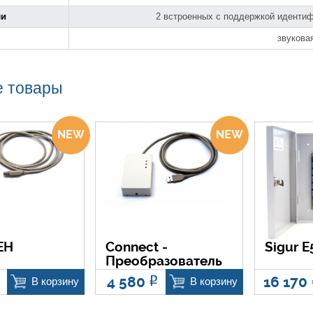
ли
2 встроенных с поддержкой идентиф
звукова
 товары
EH
Connect -
Sigur 
Преобразователь
4 580
16 170
Р
В корзину
В корзину