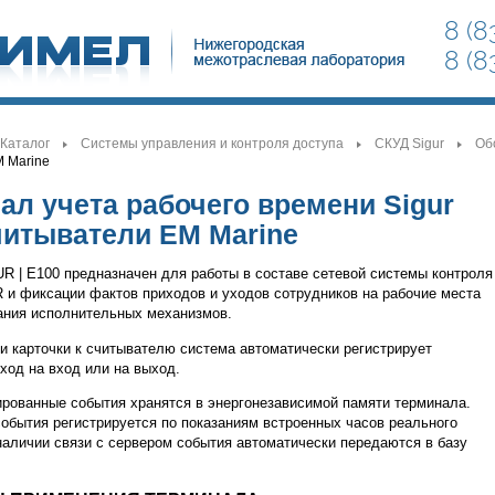
8 (8
8 (8
Каталог
Системы управления и контроля доступа
СКУД Sigur
Об
>
>
>
>
 Marine
ал учета рабочего времени Sigur
читыватели EM Marine
R | E100 предназначен для работы в составе сетевой системы контроля
 и фиксации фактов приходов и уходов сотрудников на рабочие места
ания исполнительных механизмов.
и карточки к считывателю система автоматически регистрирует
ход на вход или на выход.
ированные события хранятся в энергонезависимой памяти терминала.
события регистрируется по показаниям встроенных часов реального
наличии связи с сервером события автоматически передаются в базу