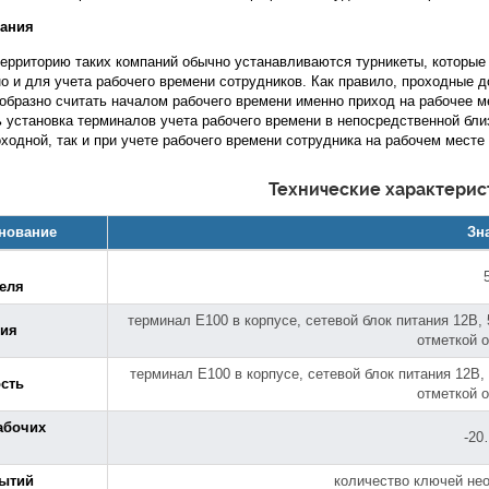
пания
территорию таких компаний обычно устанавливаются турникеты, которые 
но и для учета рабочего времени сотрудников. Как правило, проходные 
образно считать началом рабочего времени именно приход на рабочее м
 установка терминалов учета рабочего времени в непосредственной близ
оходной, так и при учете рабочего времени сотрудника на рабочем мест
Технические характерис
нование
Зн
еля
терминал E100 в корпусе, cетевой блок питания 12В, 
ция
отметкой 
терминал E100 в корпусе, cетевой блок питания 12В,
сть
отметкой 
абочих
-20
бытий
количество ключей нео