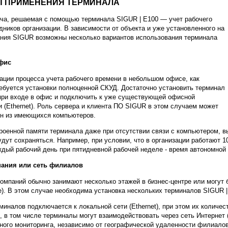
 ПРИМЕНЕНИЯ ТЕРМИНАЛА
ча, решаемая с помощью терминала SIGUR | E100 — учет рабочего
дников организации. В зависимости от объекта и уже установленного на
ния SIGUR возможны несколько вариантов использования терминала
фис
ации процесса учета рабочего времени в небольшом офисе, как
ребуется установки полноценной СКУД. Достаточно установить терминал
при входе в офис и подключить к уже существующей офисной
и (Ethernet). Роль сервера и клиента ПО SIGUR в этом случаем может
н из имеющихся компьютеров.
роенной памяти терминала даже при отсутствии связи с компьютером, 
удут сохраняться. Например, при условии, что в организации работают 
ждый рабочий день при пятидневной рабочей неделе - время автономной
ания или сеть филиалов
омпаний обычно занимают несколько этажей в бизнес-центре или могут б
е). В этом случае необходима установка нескольких терминалов SIGUR |
миналов подключается к локальной сети (Ethernet), при этом их количе
, в том числе терминалы могут взаимодействовать через сеть Интернет 
ного мониторинга, независимо от географической удаленности филиалов 