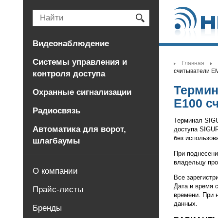
Видеонаблюдение
Системы управления и
Главная
>
считыватели EM
контроля доступа
Термин
Охранные сигнализации
E100 с
Радиосвязь
new
Терминал SIGU
Автоматика для ворот,
доступа SIGUR
без использов
шлагбаумы
При поднесени
владельцу про
О компании
Все зарегистр
Дата и время 
Прайс-листы
времени. При 
данных.
Бренды