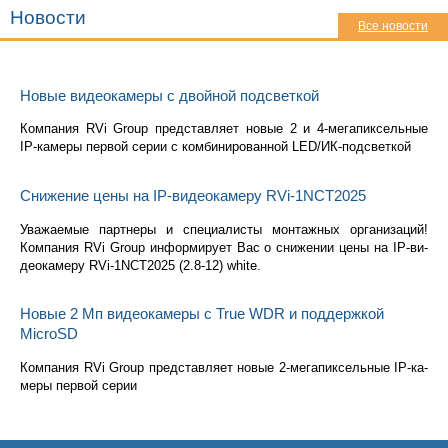
Новости
Все новости
Новые видеокамеры с двойной подсветкой
Ком­па­ния RVi Group пред­став­ля­ет новые 2 и 4-ме­га­пик­сель­ные
IP-ка­ме­ры пер­вой серии с ком­би­ни­ро­ван­ной LED/ИК-под­свет­кой
Снижение цены на IP-видеокамеру RVi-1NCT2025
Ува­жа­е­мые парт­не­ры и спе­ци­а­ли­сты мон­таж­ных ор­га­ни­за­ций!
Ком­па­ния RVi Group ин­фор­ми­ру­ет Вас о сни­же­нии цены на IP-ви­
део­ка­ме­ру RVi-1NCT2025 (2.8-12) white.
Новые 2 Мп видеокамеры с True WDR и поддержкой
MicroSD
Ком­па­ния RVi Group пред­став­ля­ет новые 2-ме­га­пик­сель­ные IP-ка­
ме­ры пер­вой серии