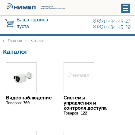
Ваша корзина
8 (831) 434-45-27
пуста
8 (831) 434-45-29
Главная
Каталог
>
>
Каталог
Видеонаблюдение
Системы управления и контроля
доступа
Охранные сигнализации
Видеонаблюдение
Системы
управления и
Товаров:
369
контроля доступа
Радиосвязь
Товаров:
122
Автоматика для ворот, шлагбаумы