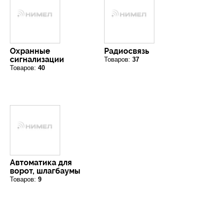
О компании
Прайс-листы
Охранные
Радиосвязь
сигнализации
Товаров:
37
Бренды
Товаров:
40
Услуги
Новости
Контакты
Автоматика для
ворот, шлагбаумы
Товаров:
9