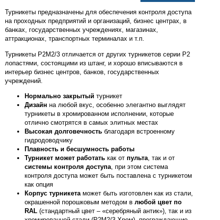
Турникеты предназначены для обеспечения контроля доступа
на проходных предприятий и организаций, бизнес центрах, в
банках, государственных учреждениях, магазинах,
аттракционах, транспортных терминалах и т.п.
Турникеты Р2М2/3 отличается от других турникетов серии Р2
лопастями, состоящими из штанг, и хорошо вписываются в
интерьер бизнес центров, банков, государственных
учреждений.
Нормально закрытый
турникет
Дизайн
на любой вкус, особенно элегантно выглядят
турникеты в хромированном исполнении, которые
отлично смотрятся в самых элитных местах
Высокая долговечность
благодаря встроенному
гидродоводчику
Плавность и бесшумность работы
Турникет может работать
как от
пульта
, так и от
системы контроля доступа
, при этом система
контроля доступа может быть поставлена с турникетом
как опция
Корпус турникета
может быть изготовлен как из стали,
окрашенной порошковым методом в
любой цвет по
RAL
(стандартный цвет – «серебряный антик»), так и из
хромированной стали (Р2М2/3 Хром), преграждающие