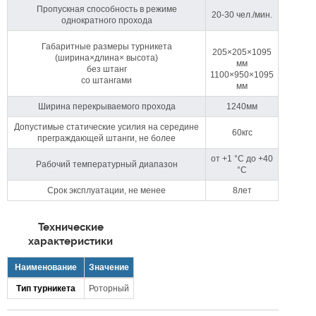
Пропускная способность в режиме
20-30 чел./мин.
однократного прохода
Габаритные размеры турникета
205×205×1095
(ширина×длина× высота)
мм
без штанг
1100×950×1095
со штангами
мм
Ширина перекрываемого прохода
1240мм
Допустимые статические усилия на середине
60кгс
преграждающей штанги, не более
от +1 °C до +40
Рабочий температурный диапазон
°C
Срок эксплуатации, не менее
8лет
Технические
характеристики
Наименование
Значение
Тип турникета
Роторный