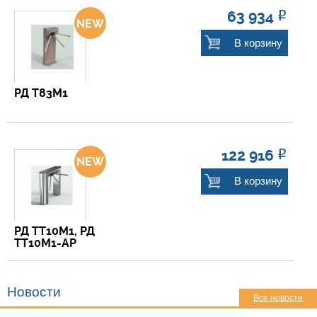
63 934
Р
В корзину
РД Т83М1
122 916
Р
В корзину
РД ТТ10М1, РД
ТТ10М1-АР
Новости
Все новости