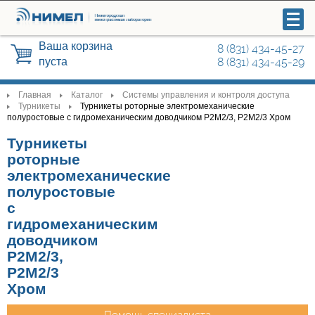
Ваша корзина
8 (831) 434-45-27
пуста
8 (831) 434-45-29
Главная
Каталог
Системы управления и контроля доступа
>
>
>
Турникеты
Турникеты роторные электромеханические
>
>
полуростовые с гидромеханическим доводчиком Р2М2/3, Р2М2/3 Хром
Видеонаблюдение
Турникеты
роторные
Системы управления и контроля
электромеханические
доступа
полуростовые
с
Охранные сигнализации
гидромеханическим
доводчиком
Р2М2/3,
Радиосвязь
Р2М2/3
Хром
Автоматика для ворот, шлагбаумы