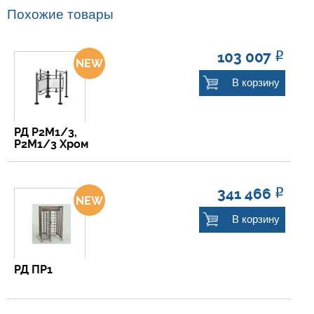
Похожие товары
103 007
Р
В корзину
РД Р2М1/3,
Р2М1/3 Хром
341 466
Р
В корзину
РД ПР1