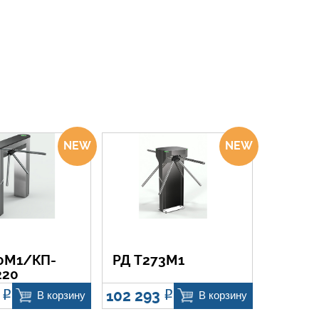
0М1/КП-
РД Т273М1
220
4
102 293
Р
Р
В корзину
В корзину