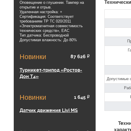
Технически
Оповещение о глушении. Тампер на
открытие и отрыв.
Удаленная настройка: +
Сертификация: Соответствует
требованиям ТР ТС 020/2011
«Электромагнитная совместимость
технических средств», EAC
Тип датчика: Беспроводной
Допустимая влажность: До 80%
Пр
Г
Новинки
87 626
Р
Турникет-трипод «Ростов-
Дон Т4»
Допустимые с
Раб
Новинки
1 645
Р
Датчик движения Livi MS
Техн
характ