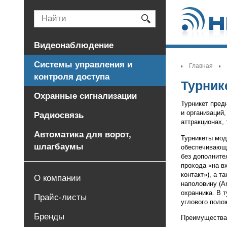
Видеонаблюдение
Системы управления и
Главная
>
контроля доступа
Турник
Охранные сигнализации
new
Турникет пред
и организаций,
Радиосвязь
аттракционах, 
Автоматика для ворот,
Турникеты мод
шлагбаумы
обеспечивающи
без дополните
прохода «на в
контакт»), а 
О компании
наполовину (An
охранника. В 
Прайс-листы
углового поло
Бренды
Преимуществам