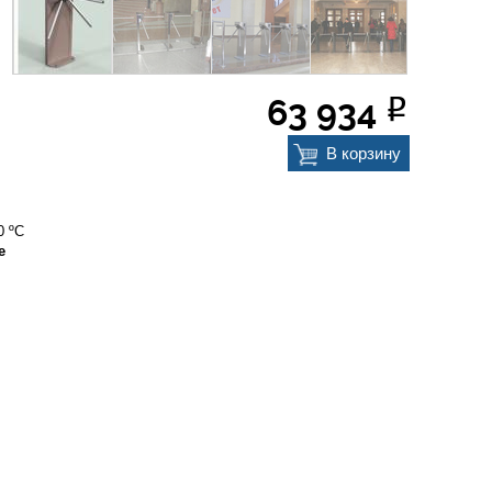
63 934
Р
В корзину
0 ºС
е