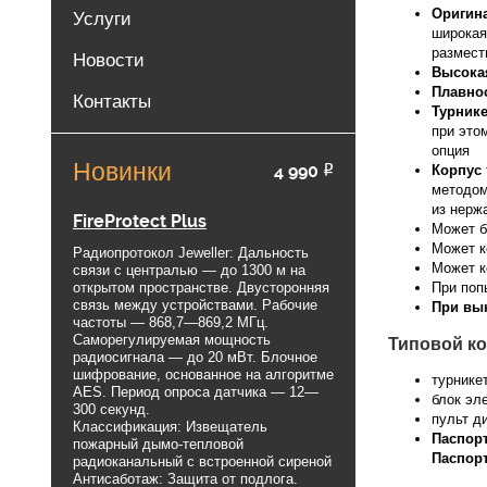
Оригин
Услуги
широкая
размест
Новости
Высока
Плавно
Контакты
Турнике
при это
опция
Новинки
4 990
Р
Корпус 
методо
из нерж
FireProtect Plus
Может 
Может к
Радиопротокол Jeweller: Дальность
Может к
связи с централью — до 1300 м на
открытом пространстве. Двусторонняя
При поп
связь между устройствами. Рабочие
При вы
частоты — 868,7—869,2 МГц.
Саморегулируемая мощность
Типовой ко
радиосигнала — до 20 мВт. Блочное
шифрование, основанное на алгоритме
турникет
AES. Период опроса датчика — 12—
блок эл
300 секунд.
пульт д
Классификация: Извещатель
Паспорт
пожарный дымо-тепловой
Паспорт
радиоканальный с встроенной сиреной
Антисаботаж: Защита от подлога.