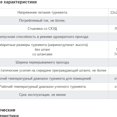
е характеристики
Напряжение питания турникета
12±
Потребляемый ток, не более,
Стыковка со СКУД
Л
опускная способность в режиме однократного прохода
абаритные размеры турникета (ширина×длина× высота)
без штанг
со штангами
7
Ширина перекрываемого прохода
татические усилия на середине преграждающей штанги, не более
очий температурный диапазон турникета для помещений
о
Рабочий температурный диапазон уличного турникета
о
Срок эксплуатации, не менее
ические
еристики