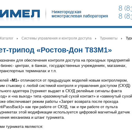
8 (8
8 (8
Каталог
Системы управления и контроля доступа
Турникеты
Тур
>
>
>
>
ет-трипод «Ростов-Дон Т83М1»
назначен для обеспечения контроля доступа на проходных предприятий
 бизнес- центрах, в банках, государственных учреждениях, магазинах,
транспортных терминалах и т.п.
елей «
М1
» отличаются от предыдущих моделей новым контроллером,
м стыковку с любой системой контроля и управления доступом (СКУД)
льного адаптера (турникет выдает в СКУД релейные сигналы факта
ход» и «на выход» типа «разомкнутый сухой контакт» и «замкнутый сухо
также обеспечивает режим работы «Запрет возврата после прохода
tiPassBack)» как при работе от СКУД, так и при работе от пульта
турникетах этой модификации используется цифровой магнитный датчик
жения механизма и штанг турникета.
и турникета являются: