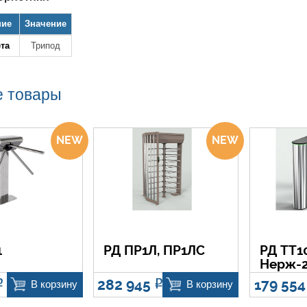
ние
Значение
ета
Трипод
 товары
1
РД ПР1Л, ПР1ЛС
РД ТТ1
Нерж-
282 945
179 55
Р
Р
В корзину
В корзину