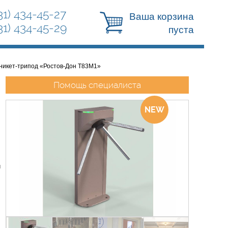
31) 434-45-27
Ваша корзина
31) 434-45-29
пуста
никет-трипод «Ростов-Дон Т83М1»
Помощь специалиста
й