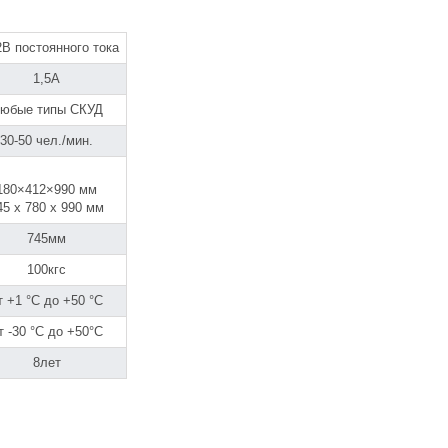
2B постоянного тока
1,5А
юбые типы СКУД
30-50 чел./мин.
180×412×990 мм
45 x 780 x 990 мм
745мм
100кгс
т +1 °C до +50 °C
т -30 °C до +50°C
8лет