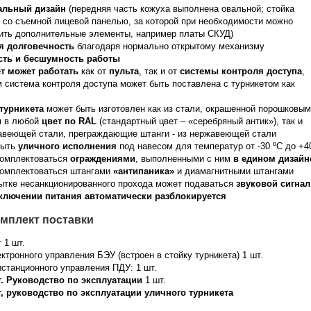
альный дизайн
(передняя часть кожуха выполнена овальной; стойка
 со съемной лицевой панелью, за которой при необходимости можно
ить дополнительные элементы, например платы СКУД)
я долговечность
благодаря нормально открытому механизму
сть и бесшумность работы
т может работать
как от
пульта
, так и от
системы контроля доступа
,
м система контроля доступа может быть поставлена с турникетом как
турникета
может быть изготовлен как из стали, окрашенной порошковым
м в любой
цвет по RAL
(стандартный цвет – «серебряный антик»), так и
авеющей стали, преграждающие штанги - из нержавеющей стали
быть
уличного исполнения
под навесом для температур от -30 ºС до +4
омплектоваться
ограждениями
, выполненными с ним
в едином дизайн
омплектоваться штангами
«антипаника»
и диамагнитными штангами
ытке несанкционированного прохода может подаваться
звуковой сигнал
ключении питания автоматически разблокируется
мплект поставки
 1 шт.
ектронного управления БЭУ (встроен в стойку турникета) 1 шт.
истанционного управления ПДУ: 1 шт.
. Руководство по эксплуатации
1 шт.
, руководство по эксплуатации уличного турникета