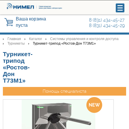
Ваша корзина
8 (831) 434-45-27
пуста
8 (831) 434-45-29
Главная
Каталог
Системы управления и контроля доступа
>
>
>
Турникеты
Турникет-трипод «Ростов-Дон Т73М1»
>
>
Турникет-
Видеонаблюдение
трипод
«Ростов-
Системы управления и контроля
Дон
доступа
Т73М1»
Охранные сигнализации
Помощь специалиста
Радиосвязь
Автоматика для ворот, шлагбаумы