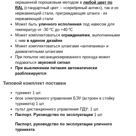
окрашенной порошковым методом в
любой цвет по
RAL
(стандартный цвет – «серебряный антик»), так и из
нержавеющей стали, преграждающие штанги - из
нержавеющей стали
Может быть
уличного исполнения
под навесом для
температур от -30 ºС до +40 ºС
Может комплектоваться
ограждениями
, выполненными
с ним
в едином дизайне
Может комплектоваться штангами «антипаника» и
диамагнитными штангами
При попытке несанкционированного прохода может
подаваться
звуковой сигнал
При выключении питания автоматически
разблокируется
Типовой комплект поставки
турникет 1 шт.
блок электронного управления БЭУ (встроен в стойку
турникета) 1 шт.
пульт дистанционного управления ПДУ: 1 шт.
Паспорт. Руководство по эксплуатации
1 шт.
Паспорт, руководство по эксплуатации уличного
турникета