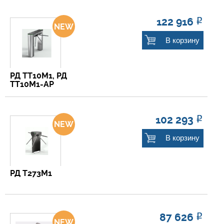
122 916
Р
В корзину
РД ТТ10М1, РД
ТТ10М1-АР
102 293
Р
В корзину
РД Т273М1
87 626
Р