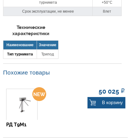
турникета
+50°C
Срок эксплуатации, не менее
8лет
Технические
характеристики
Наименование
Значение
Тип турникета
Трипод
Похожие товары
50 025
Р
В корзину
РД Т9М1