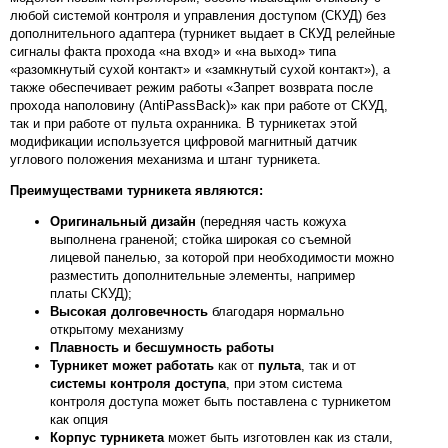
любой системой контроля и управления доступом (СКУД) без
дополнительного адаптера (турникет выдает в СКУД релейные
сигналы факта прохода «на вход» и «на выход» типа
«разомкнутый сухой контакт» и «замкнутый сухой контакт»), а
также обеспечивает режим работы «Запрет возврата после
прохода наполовину (AntiPassBack)» как при работе от СКУД,
так и при работе от пульта охранника. В турникетах этой
модификации используется цифровой магнитный датчик
углового положения механизма и штанг турникета.
Преимуществами турникета являются:
Оригинальный дизайн
(передняя часть кожуха
выполнена граненой; стойка широкая со съемной
лицевой панелью, за которой при необходимости можно
разместить дополнительные элементы, например
платы СКУД);
Высокая долговечность
благодаря нормально
открытому механизму
Плавность и бесшумность работы
Турникет может работать
как от
пульта
, так и от
системы контроля доступа
, при этом система
контроля доступа может быть поставлена с турникетом
как опция
Корпус турникета
может быть изготовлен как из стали,