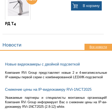
В корзину
РД Т4
Новости
Все новости
Новые видеокамеры с двойной подсветкой
Ком­па­ния RVi Group пред­став­ля­ет новые 2 и 4-ме­га­пик­сель­ные
IP-ка­ме­ры пер­вой серии с ком­би­ни­ро­ван­ной LED/ИК-под­свет­кой
Снижение цены на IP-видеокамеру RVi-1NCT2025
Ува­жа­е­мые парт­не­ры и спе­ци­а­ли­сты мон­таж­ных ор­га­ни­за­ций!
Ком­па­ния RVi Group ин­фор­ми­ру­ет Вас о сни­же­нии цены на IP-ви­
део­ка­ме­ру RVi-1NCT2025 (2.8-12) white.