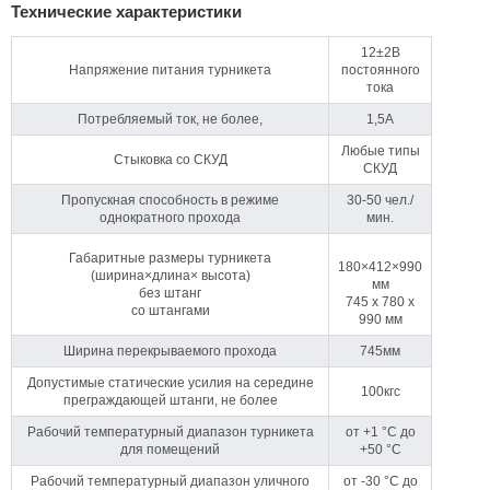
Технические характеристики
12±2B
Напряжение питания турникета
постоянного
тока
Потребляемый ток, не более,
1,5А
Любые типы
Стыковка со СКУД
СКУД
Пропускная способность в режиме
30-50 чел./
однократного прохода
мин.
Габаритные размеры турникета
180×412×990
(ширина×длина× высота)
мм
без штанг
745 x 780 x
со штангами
990 мм
Ширина перекрываемого прохода
745мм
Допустимые статические усилия на середине
100кгс
преграждающей штанги, не более
Рабочий температурный диапазон турникета
от +1 °C до
для помещений
+50 °C
Рабочий температурный диапазон уличного
от -30 °C до