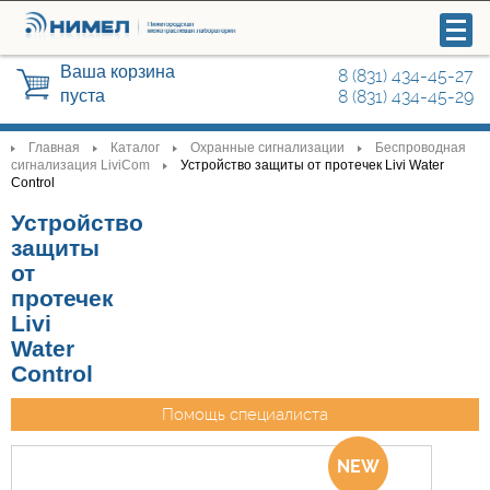
Ваша корзина
8 (831) 434-45-27
пуста
8 (831) 434-45-29
Главная
Каталог
Охранные сигнализации
Беспроводная
>
>
>
>
сигнализация LiviCom
Устройство защиты от протечек Livi Water
>
Control
Видеонаблюдение
Устройство
защиты
Системы управления и контроля
от
доступа
протечек
Livi
Охранные сигнализации
Water
Control
Радиосвязь
Помощь специалиста
Автоматика для ворот, шлагбаумы