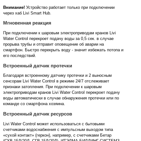
Внимание!
Устройство работает только при подключении
через хаб Livi Smart Hub.
Мгновенная реакция
При подключении к шаровым электроприводам кранов Livi
Water Control перекроет подачу воды за 0,5 сек. в случае
прорыва трубы и отправит оповещение об аварии на
смартфон. Быстро перекрыть воду - значит избежать потопа и
его последствий.
Встроенный датчик протечки
Благодаря встроенному датчику протечки и 2 выносным
сенсорам Livi Water Control в режиме 24/7 отслеживает
признаки затопления. При подключении к шаровым
электроприводам кранов Livi Water Control перекроет подачу
воды автоматически в случае обнаружения протечки или по
команде со смартфона хозяина.
Встроенный датчик ресурсов
Livi Water Control может использоваться с бытовыми
счетчиками водоснабжения с импульсным выходом типа
«сухой контакт» (геркон), например, с счетчиками Бетар
(СХВ-15Д/20Д, СГВ-15Д/20Д), ИТЭЛМА БИЛДИНГ СИСТЕМЗ