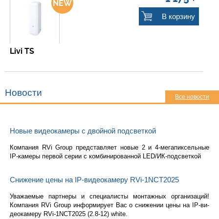
В корзину
Livi TS
Новости
Все новости
Новые видеокамеры с двойной подсветкой
Ком­па­ния RVi Group пред­став­ля­ет новые 2 и 4-ме­га­пик­сель­ные
IP-ка­ме­ры пер­вой серии с ком­би­ни­ро­ван­ной LED/ИК-под­свет­кой
Снижение цены на IP-видеокамеру RVi-1NCT2025
Ува­жа­е­мые парт­не­ры и спе­ци­а­ли­сты мон­таж­ных ор­га­ни­за­ций!
Ком­па­ния RVi Group ин­фор­ми­ру­ет Вас о сни­же­нии цены на IP-ви­
део­ка­ме­ру RVi-1NCT2025 (2.8-12) white.