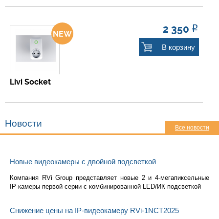
2 350
Р
В корзину
Livi Socket
Новости
Все новости
Новые видеокамеры с двойной подсветкой
Ком­па­ния RVi Group пред­став­ля­ет новые 2 и 4-ме­га­пик­сель­ные
IP-ка­ме­ры пер­вой серии с ком­би­ни­ро­ван­ной LED/ИК-под­свет­кой
Снижение цены на IP-видеокамеру RVi-1NCT2025