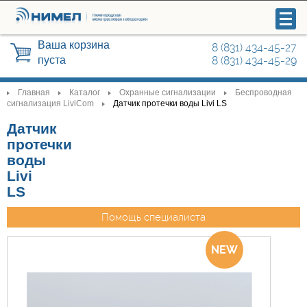
Ваша корзина
8 (831) 434-45-27
пуста
8 (831) 434-45-29
Главная
Каталог
Охранные сигнализации
Беспроводная
>
>
>
>
сигнализация LiviCom
Датчик протечки воды Livi LS
>
Датчик
Видеонаблюдение
протечки
воды
Системы управления и контроля
Livi
доступа
LS
Охранные сигнализации
Помощь специалиста
Радиосвязь
Автоматика для ворот, шлагбаумы