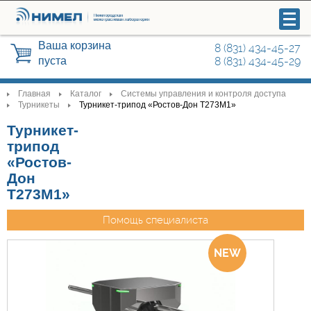
Ваша корзина
8 (831) 434-45-27
пуста
8 (831) 434-45-29
Главная
Каталог
Системы управления и контроля доступа
>
>
>
Турникеты
Турникет-трипод «Ростов-Дон Т273М1»
>
>
Турникет-
Видеонаблюдение
трипод
«Ростов-
Системы управления и контроля
Дон
доступа
Т273М1»
Охранные сигнализации
Помощь специалиста
Радиосвязь
Автоматика для ворот, шлагбаумы