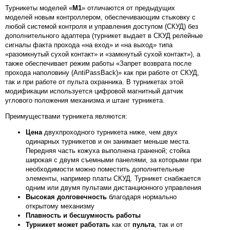
Турникеты моделей «
М1
» отличаются от предыдущих
моделей новым контроллером, обеспечивающим стыковку с
любой системой контроля и управления доступом (СКУД) без
дополнительного адаптера (турникет выдает в СКУД релейные
сигналы факта прохода «на вход» и «на выход» типа
«разомкнутый сухой контакт» и «замкнутый сухой контакт»), а
также обеспечивает режим работы «Запрет возврата после
прохода наполовину (AntiPassBack)» как при работе от СКУД,
так и при работе от пульта охранника. В турникетах этой
модификации используется цифровой магнитный датчик
углового положения механизма и штанг турникета.
Преимуществами турникета являются:
Цена
двухпроходного турникета ниже, чем двух
одинарных турникетов и он занимает меньше места.
Передняя часть кожуха выполнена граненой; стойка
широкая с двумя съемными панелями, за которыми при
необходимости можно поместить дополнительные
элементы, например платы СКУД. Турникет снабжается
одним или двумя пультами дистанционного управления
Высокая долговечность
благодаря нормально
открытому механизму
Плавность и бесшумность работы
Турникет может работать
как от
пульта
, так и от