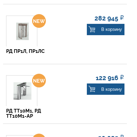
282 945
Р
В корзину
РД ПР1Л, ПР1ЛС
122 916
Р
В корзину
РД ТТ10М1, РД
ТТ10М1-АР