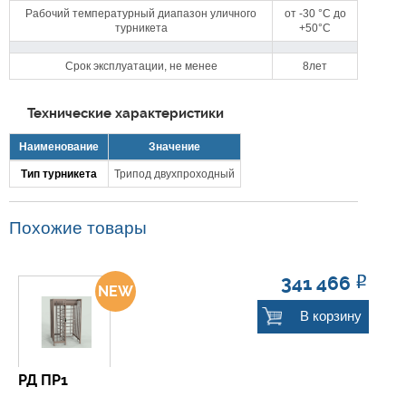
Рабочий температурный диапазон уличного
от -30 °C до
турникета
+50°C
Срок эксплуатации, не менее
8лет
Технические характеристики
Наименование
Значение
Тип турникета
Трипод двухпроходный
Похожие товары
341 466
Р
В корзину
РД ПР1