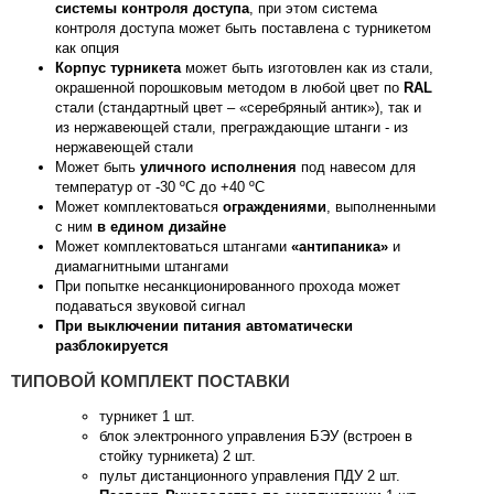
системы контроля доступа
, при этом система
контроля доступа может быть поставлена с турникетом
как опция
Корпус турникета
может быть изготовлен как из стали,
окрашенной порошковым методом в любой цвет по
RAL
стали (стандартный цвет – «серебряный антик»), так и
из нержавеющей стали, преграждающие штанги - из
нержавеющей стали
Может быть
уличного исполнения
под навесом для
температур от -30 ºС до +40 ºС
Может комплектоваться
ограждениями
, выполненными
с ним
в едином дизайне
Может комплектоваться штангами
«антипаника»
и
диамагнитными штангами
При попытке несанкционированного прохода может
подаваться звуковой сигнал
При выключении питания автоматически
разблокируется
ТИПОВОЙ КОМПЛЕКТ ПОСТАВКИ
турникет 1 шт.
блок электронного управления БЭУ (встроен в
стойку турникета) 2 шт.
пульт дистанционного управления ПДУ 2 шт.