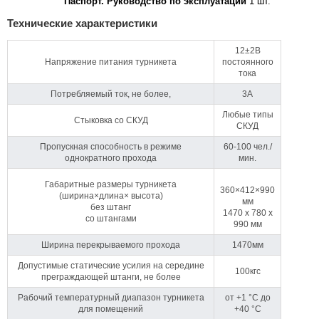
Паспорт. Руководство по эксплуатации
1 шт.
Технические характеристики
12±2B
Напряжение питания турникета
постоянного
тока
Потребляемый ток, не более,
3А
Любые типы
Стыковка со СКУД
СКУД
Пропускная способность в режиме
60-100 чел./
однократного прохода
мин.
Габаритные размеры турникета
360×412×990
(ширина×длина× высота)
мм
без штанг
1470 x 780 x
со штангами
990 мм
Ширина перекрываемого прохода
1470мм
Допустимые статические усилия на середине
100кгс
преграждающей штанги, не более
Рабочий температурный диапазон турникета
от +1 °C до
для помещений
+40 °C