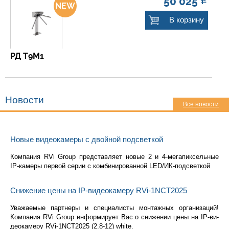
50 025
Р
В корзину
РД Т9М1
Новости
Все новости
Новые видеокамеры с двойной подсветкой
Ком­па­ния RVi Group пред­став­ля­ет новые 2 и 4-ме­га­пик­сель­ные
IP-ка­ме­ры пер­вой серии с ком­би­ни­ро­ван­ной LED/ИК-под­свет­кой
Снижение цены на IP-видеокамеру RVi-1NCT2025
Ува­жа­е­мые парт­не­ры и спе­ци­а­ли­сты мон­таж­ных ор­га­ни­за­ций!
Ком­па­ния RVi Group ин­фор­ми­ру­ет Вас о сни­же­нии цены на IP-ви­
део­ка­ме­ру RVi-1NCT2025 (2.8-12) white.