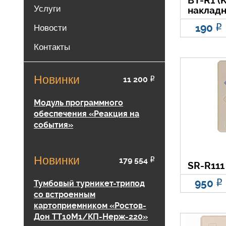
BT-R1 (
Услуги
наклад
190
Р
Новости
Контакты
Новинки
11 200
Р
Модуль программного
обеспечения «Реакция на
события»
Новинки
179 554
Р
SR-R111
950
Р
Тумбовый турникет-трипод
со встроенным
картоприемником «Ростов-
Дон ТТ10М1/КП-Нерж-220»