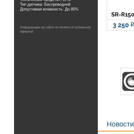
Тип датчика: Беспроводной
Допустимая влажность: До 80%
SR-R15
3 250
Информация на сайте не является публичной
офертой
Новости