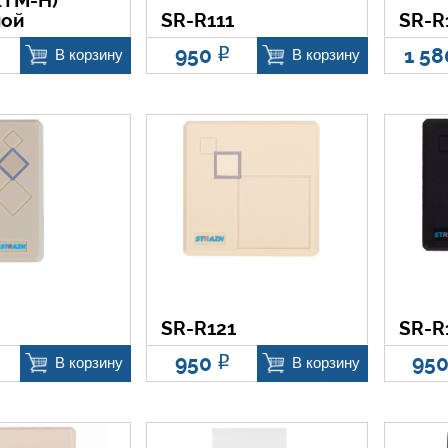
KTM-H)
ной
SR-R111
SR-R
950
1 5
Р
В корзину
В корзину
SR-R121
SR-R
950
95
Р
В корзину
В корзину