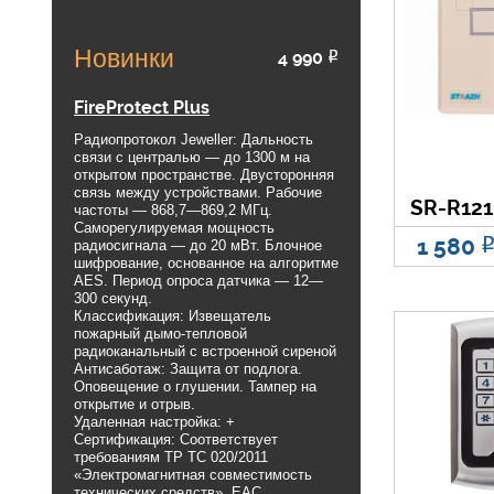
Новинки
4 990
Р
FireProtect Plus
Радиопротокол Jeweller: Дальность
связи с централью — до 1300 м на
открытом пространстве. Двусторонняя
связь между устройствами. Рабочие
SR-R12
частоты — 868,7—869,2 МГц.
Саморегулируемая мощность
1 580
радиосигнала — до 20 мВт. Блочное
шифрование, основанное на алгоритме
AES. Период опроса датчика — 12—
300 секунд.
Классификация: Извещатель
пожарный дымо-тепловой
радиоканальный с встроенной сиреной
Антисаботаж: Защита от подлога.
Оповещение о глушении. Тампер на
открытие и отрыв.
Удаленная настройка: +
Сертификация: Соответствует
требованиям ТР ТС 020/2011
«Электромагнитная совместимость
технических средств», EAC