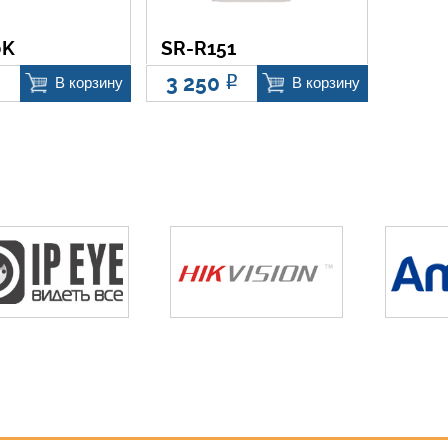
0K
SR-R151
3 250
Р
Р
В корзину
В корзину