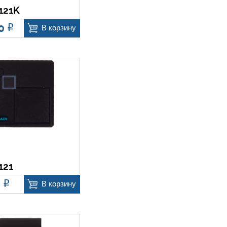
121K
80
Р
В корзину
121
0
Р
В корзину