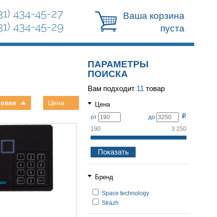
31) 434-45-27
Ваша корзина
31) 434-45-29
пуста
ПАРАМЕТРЫ
ПОИСКА
Вам подходит
11
товар
овке
Цена
Цена
Р
от
до
190
3 250
Бренд
Space technology
Strazh